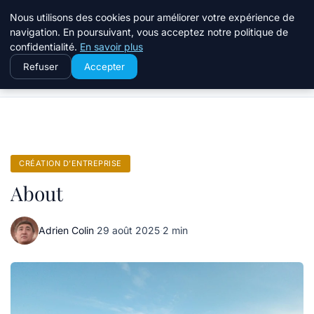
Travail Saisonnier
Nous utilisons des cookies pour améliorer votre expérience de
navigation. En poursuivant, vous acceptez notre politique de
confidentialité.
En savoir plus
Refuser
Accepter
Accueil
Création d’entreprise
About
CRÉATION D’ENTREPRISE
About
Adrien Colin
·
29 août 2025
·
2 min