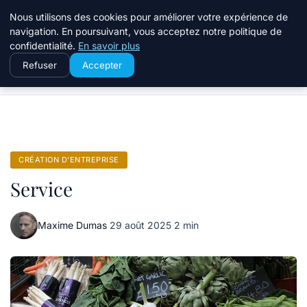
Travail Saisonnier
Nous utilisons des cookies pour améliorer votre expérience de
navigation. En poursuivant, vous acceptez notre politique de
confidentialité.
En savoir plus
Refuser
Accepter
Accueil
Création d’entreprise
Service
CRÉATION D’ENTREPRISE
Service
Maxime Dumas
·
29 août 2025
·
2 min