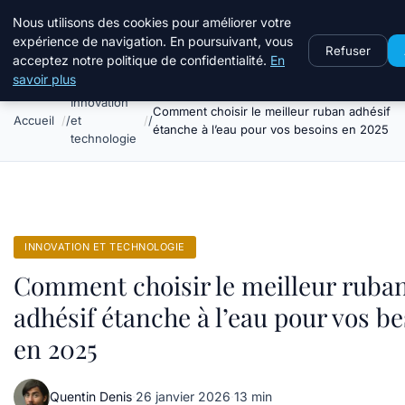
Travail Saisonnier
Nous utilisons des cookies pour améliorer votre
expérience de navigation. En poursuivant, vous
Refuser
acceptez notre politique de confidentialité.
En
savoir plus
Innovation
Comment choisir le meilleur ruban adhésif
Accueil
et
étanche à l’eau pour vos besoins en 2025
technologie
INNOVATION ET TECHNOLOGIE
Comment choisir le meilleur ruba
adhésif étanche à l’eau pour vos b
en 2025
Quentin Denis
·
26 janvier 2026
·
13 min