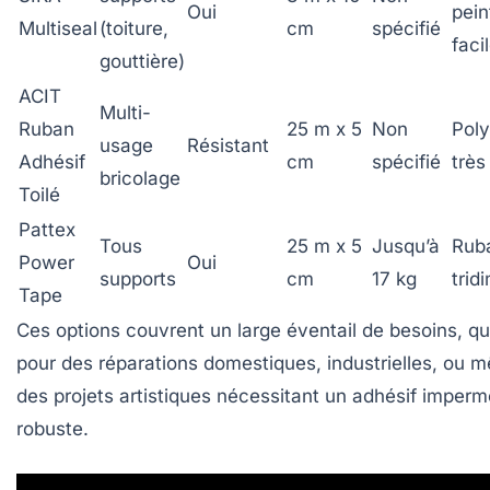
Oui
pein
Multiseal
(toiture,
cm
spécifié
faci
gouttière)
ACIT
Multi-
Ruban
25 m x 5
Non
Poly
usage
Résistant
Adhésif
cm
spécifié
très
bricolage
Toilé
Pattex
Tous
25 m x 5
Jusqu’à
Rub
Power
Oui
supports
cm
17 kg
trid
Tape
Ces options couvrent un large éventail de besoins, qu
pour des réparations domestiques, industrielles, ou 
des projets artistiques nécessitant un adhésif imperm
robuste.