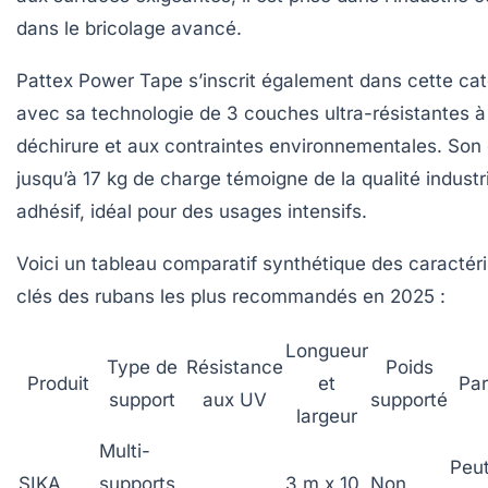
dans le bricolage avancé.
Pattex Power Tape s’inscrit également dans cette cat
avec sa technologie de 3 couches ultra-résistantes à
déchirure et aux contraintes environnementales. So
jusqu’à 17 kg de charge témoigne de la qualité industri
adhésif, idéal pour des usages intensifs.
Voici un tableau comparatif synthétique des caractéri
clés des rubans les plus recommandés en 2025 :
Longueur
Type de
Résistance
Poids
Produit
et
Par
support
aux UV
supporté
largeur
Multi-
Peut
SIKA
supports
3 m x 10
Non